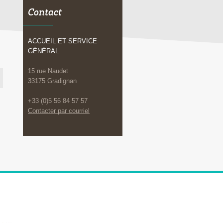
Contact
ACCUEIL ET SERVICE
GÉNÉRAL
15 rue Naudet
33175 Gradignan
+33 (0)5 56 84 57 57
Contacter par courriel