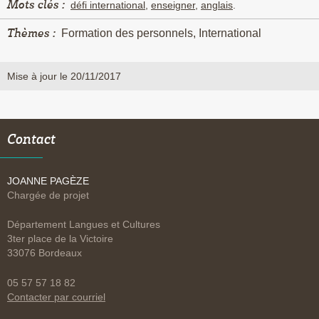
Mots clés :
défi international
,
enseigner
,
anglais
.
Thèmes :
Formation des personnels, International
Mise à jour le 20/11/2017
Contact
JOANNE PAGÈZE
Chargée de projet
Département Langues et Cultures
3ter place de la Victoire
33076 Bordeaux
05 57 57 18 82
Contacter par courriel