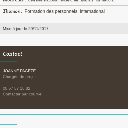
Mots clés :
défi international
,
enseigner
,
anglais
,
formation
.
Thèmes :
Formation des personnels, International
Mise à jour le 20/11/2017
Contact
JOANNE PAGÈZE
Chargée de projet
05 57 57 18 82
Contacter par courriel