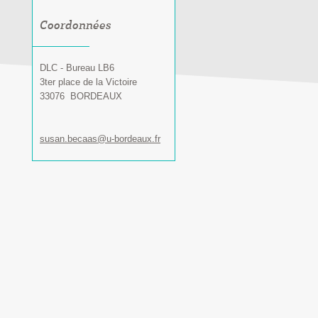
Coordonnées
DLC - Bureau LB6
3ter place de la Victoire
33076
BORDEAUX
susan.becaas@u-bordeaux.fr