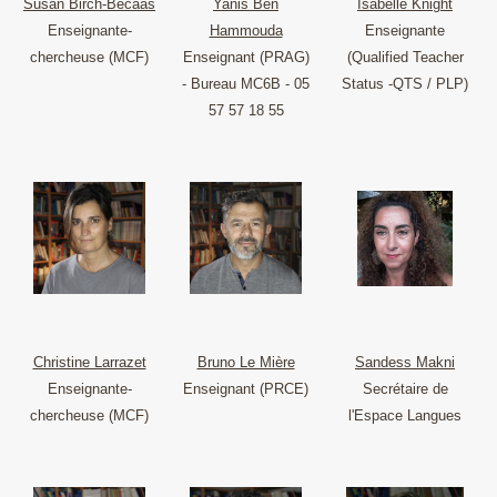
Susan Birch-Becaas
Yanis Ben
Isabelle Knight
Enseignante-
Hammouda
Enseignante
chercheuse (MCF)
Enseignant (PRAG)
(Qualified Teacher
- Bureau MC6B - 05
Status -QTS / PLP)
57 57 18 55
Christine Larrazet
Bruno Le Mière
Sandess Makni
Enseignante-
Enseignant (PRCE)
Secrétaire de
chercheuse (MCF)
l'Espace Langues