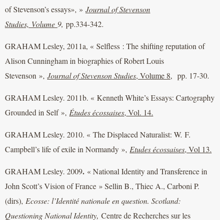
of Stevenson’s essays», »
Journal of Stevenson
Studies, Volume
9,
pp.334-342.
GRAHAM Lesley, 2011a, « Selfless : The shifting reputation of
Alison Cunningham in biographies of Robert Louis
Stevenson »,
Journal of Stevenson Studies
, Volume 8,
pp. 17-30.
GRAHAM Lesley. 2011b. « Kenneth White’s Essays: Cartography
Grounded in Self »,
Études écossaises
, Vol. 14.
GRAHAM Lesley. 2010. « The Displaced Naturalist: W. F.
Campbell’s life of exile in Normandy »,
E
tudes écossaises
, Vol 13.
.
GRAHAM Lesley. 2009
« National Identity and Transference in
John Scott’s Vision of France » Sellin B., Thiec A., Carboni P.
(dirs),
Ecosse: l’Identité nationale en question. Scotland:
Questioning National Identity,
Centre de Recherches sur les