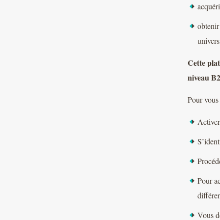
acquéri
obtenir
universi
Cette pla
niveau B
Pour vous
Activer
S’ident
Procéde
Pour ac
différe
Vous de